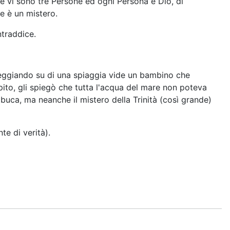
 se vi sono tre Persone ed ogni Persona è Dio, di
e è un mistero.
ntraddice.
asseggiando su di una spiaggia vide un bambino che
pito, gli spiegò che tutta l'acqua del mare non poteva
 buca, ma neanche il mistero della Trinità (così grande)
te di verità).