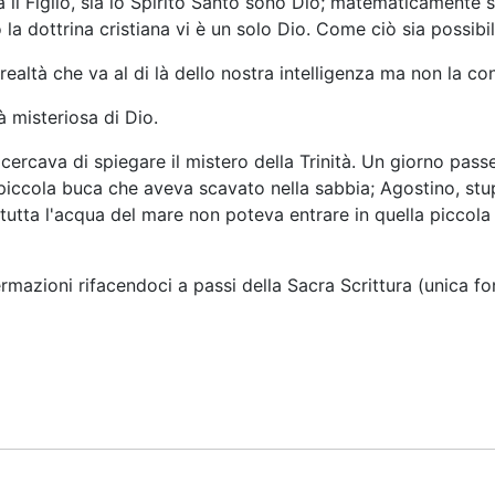
sia il Figlio, sia lo Spirito Santo sono Dio; matematicamente
 dottrina cristiana vi è un solo Dio. Come ciò sia possibil
realtà che va al di là dello nostra intelligenza ma non la co
à misteriosa di Dio.
.) cercava di spiegare il mistero della Trinità. Un giorno p
 piccola buca che aveva scavato nella sabbia; Agostino, stu
 tutta l'acqua del mare non poteva entrare in quella piccola
mazioni rifacendoci a passi della Sacra Scrittura (unica fon