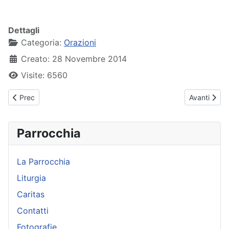
Dettagli
Categoria:
Orazioni
Creato: 28 Novembre 2014
Visite: 6560
Articolo precedente: Preghiera a San Filippo Neri
Articolo suc
Prec
Avanti
Parrocchia
La Parrocchia
Liturgia
Caritas
Contatti
Fotografie