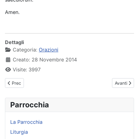
Amen.
Dettagli
Categoria:
Orazioni
Creato: 28 Novembre 2014
Visite: 3997
Articolo precedente: Gloria
Articolo suc
Prec
Avanti
Parrocchia
La Parrocchia
Liturgia