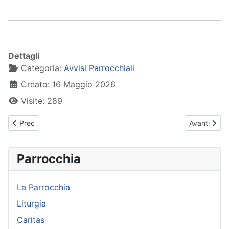
Dettagli
Categoria:
Avvisi Parrocchiali
Creato: 16 Maggio 2026
Visite: 289
Articolo precedente: Avvisi Parrocchiali - 24 maggio 2026
Articolo suc
Prec
Avanti
Parrocchia
La Parrocchia
Liturgia
Caritas