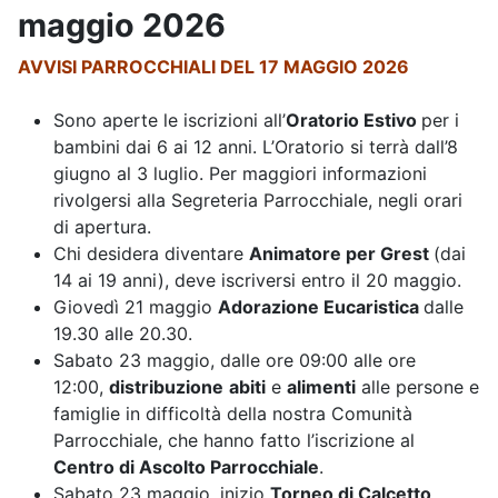
maggio 2026
AVVISI PARROCCHIALI DEL 17 MAGGIO 2026
Sono aperte le iscrizioni all’
Oratorio Estivo
per i
bambini dai 6 ai 12 anni. L’Oratorio si terrà dall’8
giugno al 3 luglio. Per maggiori informazioni
rivolgersi alla Segreteria Parrocchiale, negli orari
di apertura.
Chi desidera diventare
Animator
e
per Grest
(dai
14 ai 19 anni), deve iscriversi entro il 20 maggio.
Giovedì 21 maggio
Adorazione Eucaristica
dalle
19.30 alle 20.30.
Sabato 23 maggio, dalle ore 09:00 alle ore
12:00,
distribuzione
abiti
e
alimenti
alle persone e
famiglie in difficoltà della nostra Comunità
Parrocchiale, che hanno fatto l’iscrizione al
Centro di Ascolto Parrocchiale
.
Sabato 23 maggio, inizio
Torneo di Calcetto