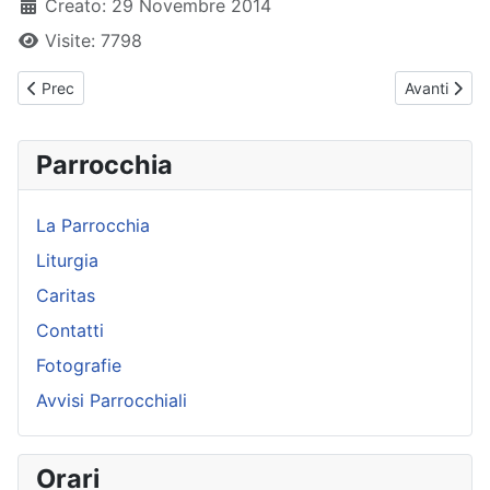
Creato: 29 Novembre 2014
Visite: 7798
Articolo precedente: 16 - La professione di fede: il Credo
Articolo suc
Prec
Avanti
Parrocchia
La Parrocchia
Liturgia
Caritas
Contatti
Fotografie
Avvisi Parrocchiali
Orari