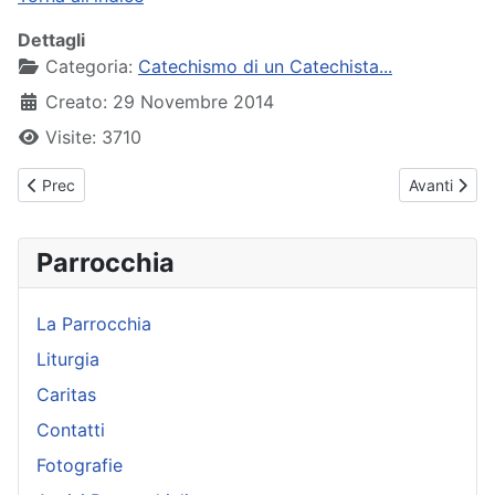
Dettagli
Categoria:
Catechismo di un Catechista...
Creato: 29 Novembre 2014
Visite: 3710
Articolo precedente: 06 - Il segno della croce
Articolo suc
Prec
Avanti
Parrocchia
La Parrocchia
Liturgia
Caritas
Contatti
Fotografie