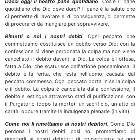
Dacci oggi il nostro pane quotidiano
. Cos'è il pane
quotidiano che Dio deve darci? Il pane è la salute che
ci permette di lavorare e, di conseguenza, ci permette
di procurarci da mangiare per sopravvivere.
Rimetti o noi i nostri debiti
. Ogni peccato che
commettiamo costituisce un debito verso Dio; con la
confessione ci viene perdonata la colpa ma non viene
cancellato il debito davanti a Dio. La colpa è l'offesa,
fatta a Dio, che scaturisce dall'azione peccaminosa; il
debito è la ferita, che resta nell'uomo, causata dal
peccato commesso. Ogni peccato porta in se la colpa
e il debito. La colpa è cancellata dalla confessione, il
debito si estingue attraverso stati di purificazione: con
il Purgatorio (dopo la morte); un sacrificio, un atto di
carità, oppure tramite le indulgenza plenarie (in vita).
Come noi li rimettiamo ai nostri debitori
. Come Dio
perdona i nostri debiti, così noi promettiamo di
rimetterli ai nostri debitori; di conseguenza se non