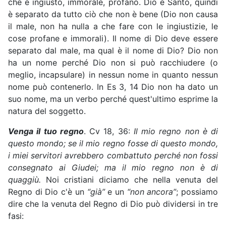
che è ingiusto, immorale, profano. Dio è Santo, quindi
è separato da tutto ciò che non è bene (Dio non causa
il male, non ha nulla a che fare con le ingiustizie, le
cose profane e immorali). Il nome di Dio deve essere
separato dal male, ma qual è il nome di Dio? Dio non
ha un nome perché Dio non si può racchiudere (o
meglio, incapsulare) in nessun nome in quanto nessun
nome può contenerlo. In Es 3, 14 Dio non ha dato un
suo nome, ma un verbo perché quest'ultimo esprime la
natura del soggetto.
Venga il tuo regno
. Cv 18, 36:
Il mio regno non è di
questo mondo; se il mio regno fosse di questo mondo,
i miei servitori avrebbero combattuto perché non fossi
consegnato ai Giudei; ma il mio regno non è di
quaggiù.
Noi cristiani diciamo che nella venuta del
Regno di Dio c'è un
“già”
e un
“non ancora”
; possiamo
dire che la venuta del Regno di Dio può dividersi in tre
fasi: