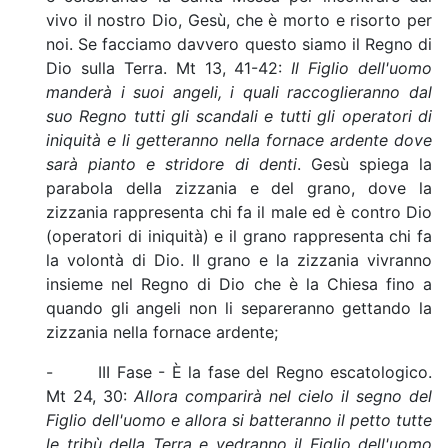
vivo il nostro Dio, Gesù, che è morto e risorto per
noi. Se facciamo davvero questo siamo il Regno di
Dio sulla Terra. Mt 13, 41-42:
Il Figlio dell'uomo
manderà i suoi angeli, i quali raccoglieranno dal
suo Regno tutti gli scandali e tutti gli operatori di
iniquità e li getteranno nella fornace ardente dove
sarà pianto e stridore di denti
. Gesù spiega la
parabola della zizzania e del grano, dove la
zizzania rappresenta chi fa il male ed è contro Dio
(operatori di iniquità) e il grano rappresenta chi fa
la volontà di Dio. Il grano e la zizzania vivranno
insieme nel Regno di Dio che è la Chiesa fino a
quando gli angeli non li separeranno gettando la
zizzania nella fornace ardente;
- III Fase - È la fase del Regno escatologico.
Mt 24, 30:
Allora comparirà nel cielo il segno del
Figlio dell'uomo e allora si batteranno il petto tutte
le tribù della Terra e vedranno il Figlio dell'uomo