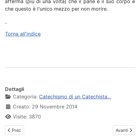
afferma (più di una volta) che il pane è il suo corpo e
che questo è l'unico mezzo per non morire.
Torna all'indice
Dettagli
Categoria:
Catechismo di un Catechista...
Creato: 29 Novembre 2014
Visite: 3870
Articolo precedente: 19 - La Cresima o Confermazione
Articolo suc
Prec
Avanti