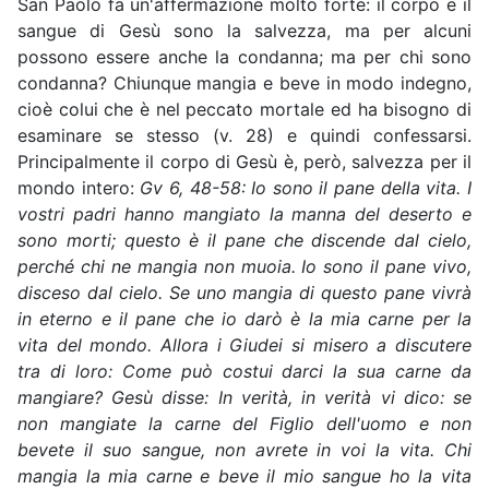
San Paolo fa un'affermazione molto forte: il corpo e il
sangue di Gesù sono la salvezza, ma per alcuni
possono essere anche la condanna; ma per chi sono
condanna? Chiunque mangia e beve in modo indegno,
cioè colui che è nel peccato mortale ed ha bisogno di
esaminare se stesso (v. 28) e quindi confessarsi.
Principalmente il corpo di Gesù è, però, salvezza per il
mondo intero:
Gv
6, 48-58: Io sono il pane della vita. I
vostri padri hanno mangiato la manna del deserto e
sono morti; questo è il pane che discende dal cielo,
perché chi ne mangia non muoia. Io sono il pane vivo,
disceso dal cielo. Se uno mangia di questo pane vivrà
in eterno e il pane che io darò è la mia carne per la
vita del mondo. Allora i Giudei si misero a discutere
tra di loro: Come può costui darci la sua carne da
mangiare? Gesù disse: In verità, in verità vi dico: se
non mangiate la carne del Figlio dell'uomo e non
bevete il suo sangue, non avrete in voi la vita. Chi
mangia la mia carne e beve il mio sangue ho la vita