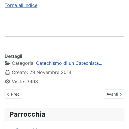
Torna all'indice
Dettagli
Categoria:
Catechismo di un Catechista...
Creato: 29 Novembre 2014
Visite: 3993
Articolo precedente: 24 - Il Matrimonio
Articolo suc
Prec
Avanti
Parrocchia