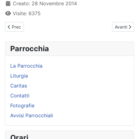
Creato: 28 Novembre 2014
Visite: 6375
Articolo precedente: Preghiera a nostra Signora di Lourdes
Articolo su
Prec
Avanti
Parrocchia
La Parrocchia
Liturgia
Caritas
Contatti
Fotografie
Avvisi Parrocchiali
Orari