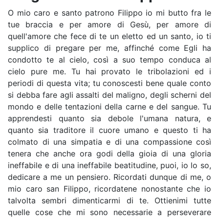
O mio caro e santo patrono Filippo io mi butto fra le
tue braccia e per amore di Gesù, per amore di
quell'amore che fece di te un eletto ed un santo, io ti
supplico di pregare per me, affinché come Egli ha
condotto te al cielo, così a suo tempo conduca al
cielo pure me. Tu hai provato le tribolazioni ed i
periodi di questa vita; tu conoscesti bene quale conto
si debba fare agli assalti del maligno, degli scherni del
mondo e delle tentazioni della carne e del sangue. Tu
apprendesti quanto sia debole l'umana natura, e
quanto sia traditore il cuore umano e questo ti ha
colmato di una simpatia e di una compassione così
tenera che anche ora godi della gioia di una gloria
ineffabile e di una ineffabile beatitudine, puoi, io lo so,
dedicare a me un pensiero. Ricordati dunque di me, o
mio caro san Filippo, ricordatene nonostante che io
talvolta sembri dimenticarmi di te. Ottienimi tutte
quelle cose che mi sono necessarie a perseverare