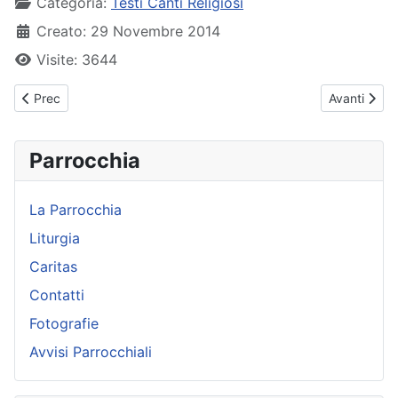
Categoria:
Testi Canti Religiosi
Creato: 29 Novembre 2014
Visite: 3644
Articolo precedente: Lodi all'Altissimo
Articolo suc
Prec
Avanti
Parrocchia
La Parrocchia
Liturgia
Caritas
Contatti
Fotografie
Avvisi Parrocchiali