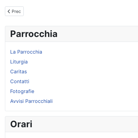
Articolo precedente: Gesù e la Samaritana
Prec
Parrocchia
La Parrocchia
Liturgia
Caritas
Contatti
Fotografie
Avvisi Parrocchiali
Orari