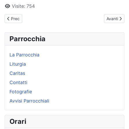
Visite: 754
Articolo precedente: Avvisi Parrocchiali - Domenica 01 Dicembr
Articolo su
Prec
Avanti
Parrocchia
La Parrocchia
Liturgia
Caritas
Contatti
Fotografie
Avvisi Parrocchiali
Orari