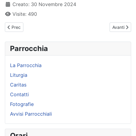
Creato: 30 Novembre 2024
Visite: 490
Articolo precedente: Avvisi Parrocchiali - Domenica 08 Dicembr
Articolo su
Prec
Avanti
Parrocchia
La Parrocchia
Liturgia
Caritas
Contatti
Fotografie
Avvisi Parrocchiali
Orari